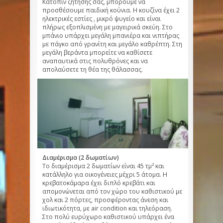
Κατόπιν ζήτησης σας, μπορούμε να
προσθέσουμε παιδική κούνια. Η κουζίνα έχει 2
ηλεκτρικές εστίες , μικρό ψυγείο και είναι
πλήρως εξοπλισμένη με μαγειρικά σκεύη. Στο
μπάνιο υπάρχει μεγάλη μπανιέρα και νιπτήρας
με πάγκο από γρανίτη και μεγάλο καθρέπτη. Στη
μεγάλη βεράντα μπορείτε να καθίσετε
αναπαυτικά στις πολυθρόνες και να
απολαύσετε τη θέα της θάλασσας.
Διαμέρισμα (2 δωματίων)
Το διαμέρισμα 2 δωματίων είναι 45 τμ² και
κατάλληλο για οικογένειες μέχρι 5 άτομα. Η
κρεβατοκάμαρα έχει διπλό κρεβάτι και
απομονώνεται από τον χώρο του καθιστικού με
χολ και 2 πόρτες, προσφέροντας άνεση και
ιδιωτικότητα, με air condition και τηλεόραση.
Στο πολύ ευρύχωρο καθιστικού υπάρχει ένα