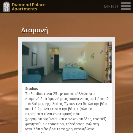
Diamond Palace
MENU
Apartments
Διαμονή
Studios
Τα Studios είναι 25 τμ² και κατάλληλα για
διαμονή 2 ατόμων ή μιας οικογένειας με 1 ή και 2
παιδιά μικρής ηλικίας. Έχουν ένα διπλό κρεβάτι
και 1 ή 2 μονά κτιστά κρεβάτια, (όλα τα
στρώματα είναι ανατομικά) που
χρησιμοποιούνται και σαν καναπέδες, τραπέζι
φαγητού, air condition, τηλεόραση ενώ στη
ντουλάπα θα βρείτε το χρηματοκιβώτιο.