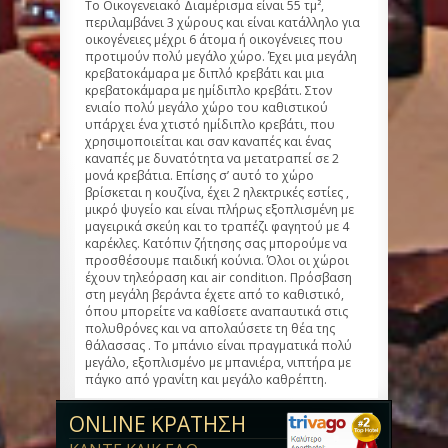
Το Οικογενειακό Διαμέρισμα είναι 55 τμ²,
περιλαμβάνει 3 χώρους και είναι κατάλληλο για
οικογένειες μέχρι 6 άτομα ή οικογένειες που
προτιμούν πολύ μεγάλο χώρο. Έχει μια μεγάλη
κρεβατοκάμαρα με διπλό κρεβάτι και μια
κρεβατοκάμαρα με ημίδιπλο κρεβάτι. Στον
ενιαίο πολύ μεγάλο χώρο του καθιστικού
υπάρχει ένα χτιστό ημίδιπλο κρεβάτι, που
χρησιμοποιείται και σαν καναπές και ένας
καναπές με δυνατότητα να μετατραπεί σε 2
μονά κρεβάτια. Επίσης σ’ αυτό το χώρο
βρίσκεται η κουζίνα, έχει 2 ηλεκτρικές εστίες ,
μικρό ψυγείο και είναι πλήρως εξοπλισμένη με
μαγειρικά σκεύη και το τραπέζι φαγητού με 4
καρέκλες. Κατόπιν ζήτησης σας μπορούμε να
προσθέσουμε παιδική κούνια. Όλοι οι χώροι
έχουν τηλεόραση και air conditιon. Πρόσβαση
στη μεγάλη βεράντα έχετε από το καθιστικό,
όπου μπορείτε να καθίσετε αναπαυτικά στις
πολυθρόνες και να απολαύσετε τη θέα της
θάλασσας . Το μπάνιο είναι πραγματικά πολύ
μεγάλο, εξοπλισμένο με μπανιέρα, νιπτήρα με
πάγκο από γρανίτη και μεγάλο καθρέπτη.
ONLINE ΚΡΑΤΗΣΗ