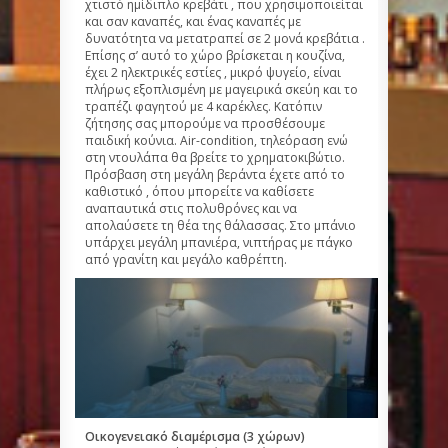
χτιστό ημίδιπλο κρεβάτι , που χρησιμοποιείται
και σαν καναπές, και ένας καναπές με
δυνατότητα να μετατραπεί σε 2 μονά κρεβάτια .
Επίσης σ’ αυτό το χώρο βρίσκεται η κουζίνα,
έχει 2 ηλεκτρικές εστίες , μικρό ψυγείο, είναι
πλήρως εξοπλισμένη με μαγειρικά σκεύη και το
τραπέζι φαγητού με 4 καρέκλες. Κατόπιν
ζήτησης σας μπορούμε να προσθέσουμε
παιδική κούνια. Αir-condition, τηλεόραση ενώ
στη ντουλάπα θα βρείτε το χρηματοκιβώτιο.
Πρόσβαση στη μεγάλη βεράντα έχετε από το
καθιστικό , όπου μπορείτε να καθίσετε
αναπαυτικά στις πολυθρόνες και να
απολαύσετε τη θέα της θάλασσας. Στο μπάνιο
υπάρχει μεγάλη μπανιέρα, νιπτήρας με πάγκο
από γρανίτη και μεγάλο καθρέπτη.
Οικογενειακό διαμέρισμα (3 χώρων)